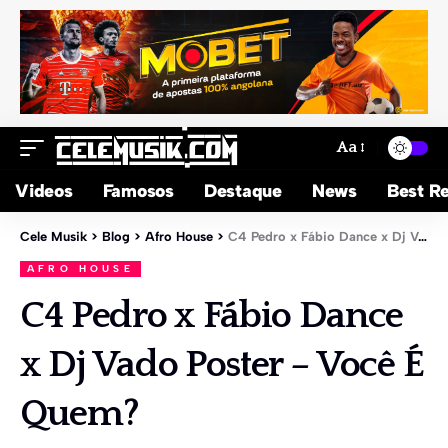
Aa
Videos
Famosos
Destaque
News
Best Re
Cele Musik
>
Blog
>
Afro House
>
C4 Pedro x Fábio Dance x Dj Vado Poster – Você É Quem?
AFRO HOUSE
C4 Pedro x Fábio Dance
x Dj Vado Poster – Você É
Quem?