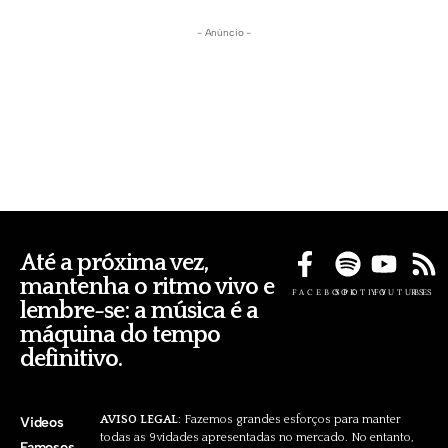
- Anúncio -
Até a próxima vez,
mantenha o ritmo vivo e
FACEBOOK
SPOTIFY
YOUTUBE
RSS
lembre-se: a música é a
máquina do tempo
definitivo.
AVISO LEGAL
: Fazemos grandes esforços para manter
Videos
todas as 9vidades apresentadas no mercado. No entanto,
Famosos