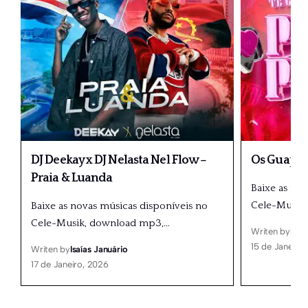
DJ Deekay x DJ Nelasta Nel Flow –
Os Guapos
Praia & Luanda
Baixe as no
Cele-Musik
Baixe as novas músicas disponíveis no
Cele-Musik, download mp3,
…
Writen by
Isaí
15 de Janeiro
Writen by
Isaías Januário
17 de Janeiro, 2026