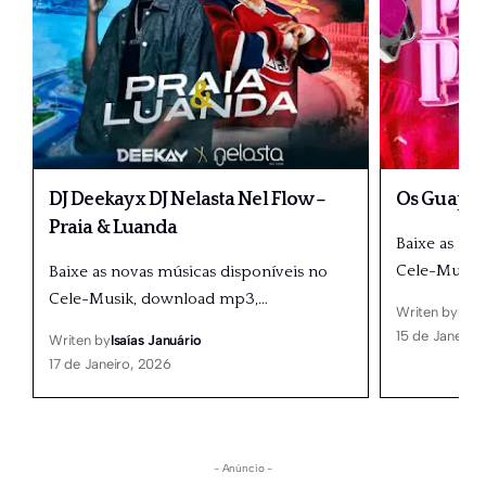
DJ Deekay x DJ Nelasta Nel Flow –
Os Guapos
Praia & Luanda
Baixe as no
Cele-Musik
Baixe as novas músicas disponíveis no
Cele-Musik, download mp3,
…
Writen by
Isaí
15 de Janeiro
Writen by
Isaías Januário
17 de Janeiro, 2026
- Anúncio -