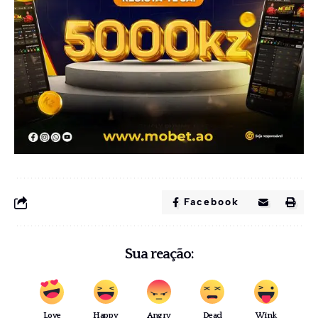
Facebook
Sua reação:
Love
Happy
Angry
Dead
Wink