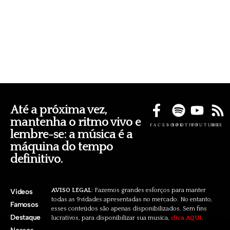
Até a próxima vez,
mantenha o ritmo vivo e
FACEBOOK
SPOTIFY
YOUTUBE
RSS
lembre-se: a música é a
máquina do tempo
definitivo.
AVISO LEGAL
: Fazemos grandes esforços para manter
Videos
todas as 9vidades apresentadas no mercado. No entanto,
Famosos
esses conteúdos são apenas disponibilizados. Sem fins
Destaque
lucrativos, para disponibilizar sua musica,
clica AQUI
.