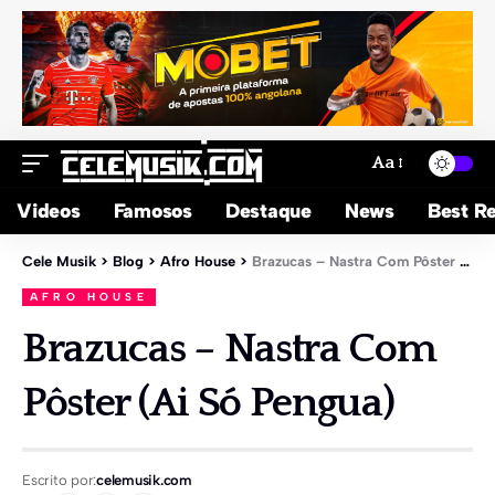
Aa
Videos
Famosos
Destaque
News
Best Re
Cele Musik
>
Blog
>
Afro House
>
Brazucas – Nastra Com Pôster (Ai Só Pengua)
AFRO HOUSE
Brazucas – Nastra Com
Pôster (Ai Só Pengua)
Escrito por:
celemusik.com