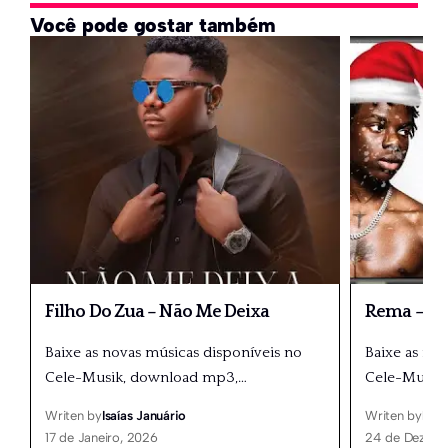
Você pode gostar também
Filho Do Zua – Não Me Deixa
Rema – Me
Baixe as novas músicas disponíveis no
Baixe as no
Cele-Musik, download mp3,
…
Cele-Musik
Writen by
Isaías Januário
Writen by
Isaí
17 de Janeiro, 2026
24 de Dezemb