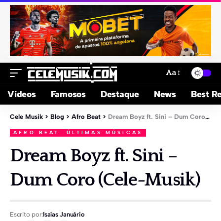
Aa
Videos
Famosos
Destaque
News
Best Re
Cele Musik
>
Blog
>
Afro Beat
>
Dream Boyz ft. Sini – Dum Coro (Cele-Musik)
AFRO BEAT
ÚLTIMAS MÚSICAS
Dream Boyz ft. Sini –
Dum Coro (Cele-Musik)
Escrito por:
Isaías Januário