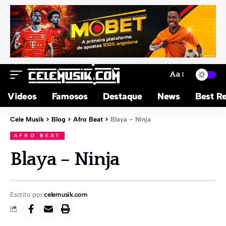
Aa
Videos
Famosos
Destaque
News
Best Re
Cele Musik
>
Blog
>
Afro Beat
>
Blaya – Ninja
AFRO BEAT
Blaya – Ninja
Escrito por:
celemusik.com