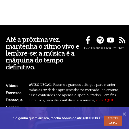
Até a próxima vez,
mantenha o ritmo vivo e
FACEBOOK
SPOTIFY
YOUTUBE
RSS
lembre-se: a música é a
máquina do tempo
definitivo.
AVISO LEGAL
: Fazemos grandes esforços para manter
Videos
todas as 9vidades apresentadas no mercado. No entanto,
Famosos
esses conteúdos são apenas disponibilizados. Sem fins
Destaque
lucrativos, para disponibilizar sua musica,
clica AQUI
.
Nossos
Pacotes
Só ganha quem arrisca, receba bonus de até 400.000 kzs
RECEBER
AGORA