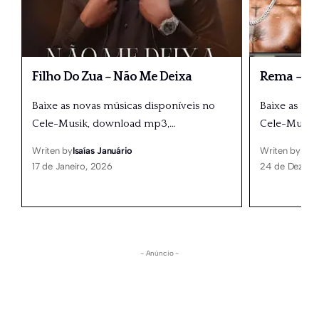
Filho Do Zua – Não Me Deixa
Rema – Me
Baixe as novas músicas disponíveis no
Baixe as no
Cele-Musik, download mp3,
…
Cele-Musik
Writen by
Isaías Januário
Writen by
Isaí
17 de Janeiro, 2026
24 de Dezemb
- Anúncio -