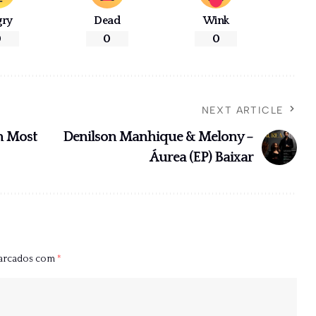
gry
Dead
Wink
0
0
0
NEXT ARTICLE
n Most
Denilson Manhique & Melony –
Áurea (EP) Baixar
marcados com
*