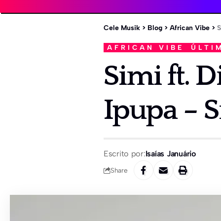
Cele Musik
>
Blog
>
African Vibe
>
S
AFRICAN VIBE
ÚLTI
Simi ft. 
Ipupa – S
Escrito por:
Isaías Januário
Share