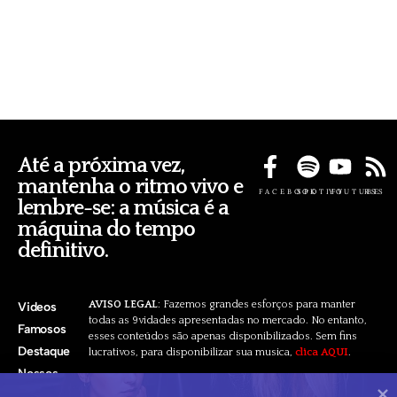
Até a próxima vez,
mantenha o ritmo vivo e
FACEBOOK
SPOTIFY
YOUTUBE
RSS
lembre-se: a música é a
máquina do tempo
definitivo.
AVISO LEGAL
: Fazemos grandes esforços para manter
Videos
todas as 9vidades apresentadas no mercado. No entanto,
Famosos
esses conteúdos são apenas disponibilizados. Sem fins
Destaque
lucrativos, para disponibilizar sua musica,
clica AQUI
.
Nossos
Pacotes