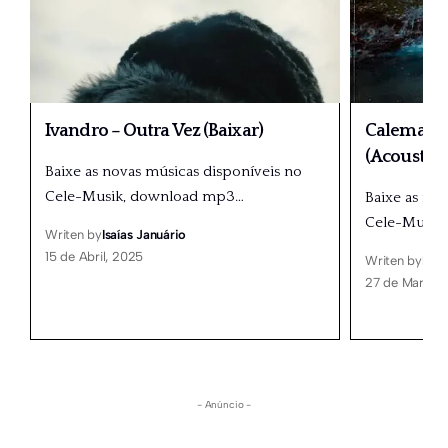
Ivandro – Outra Vez (Baixar)
Calema – 
(Acoustic)
Baixe as novas músicas disponíveis no
Cele-Musik, download mp3
…
Baixe as no
Cele-Musik
Writen by
Isaías Januário
15 de Abril, 2025
Writen by
Isaí
27 de Março,
- Anúncio -