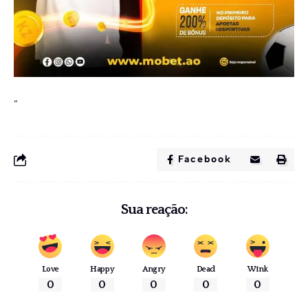
”
Facebook
Sua reação:
Love
Happy
Angry
Dead
Wink
0
0
0
0
0