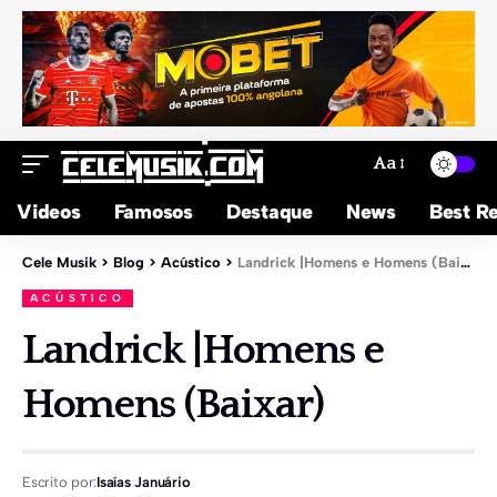
Aa
Videos
Famosos
Destaque
News
Best Re
Cele Musik
>
Blog
>
Acústico
>
Landrick |Homens e Homens (Baixar)
ACÚSTICO
Landrick |Homens e
Homens (Baixar)
Escrito por:
Isaías Januário